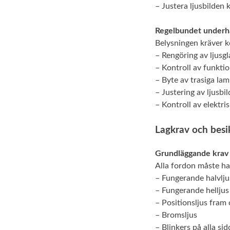
– Justera ljusbilden 
Regelbundet underhå
Belysningen kräver k
– Rengöring av ljusgl
– Kontroll av funkti
– Byte av trasiga la
– Justering av ljusbil
– Kontroll av elektri
Lagkrav och besi
Grundläggande krav
Alla fordon måste ha
– Fungerande halvlju
– Fungerande helljus
– Positionsljus fram
– Bromsljus
– Blinkers på alla sid