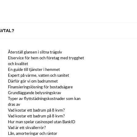
AVTAL?
Återställ glansen i slitna trägolv
Elservice för hem och företag med trygghet
och kvalitet
En guide till tjänster i hemmet
Expert på värme, vatten och sanitet
Därför gör vi om badrummet
Finansieringslösning för bostadsägare
Grundläggande belysningskrav
Typer av flyttstädningskostnader som kan
dras av
Vad kostar ett badrum på 8 kvm?
Vad kostar ett badrum på 8 kvm?
Hur man spelar casinospel utan BankID
Vad är ett skvallerrör?
Lån, amorteringar och räntor