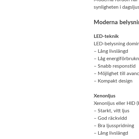
synligheten i dagslju
Moderna belysni
LED-teknik
LED-belysning domin
– Lång livslängd
– Låg energiförbrukn
– Snabb responstid
– Möjlighet till ava
– Kompakt design
Xenonljus
Xenonljus eller HID (
– Starkt, vitt ljus
– God räckvidd
– Bra ljusspridning
– Lång livslängd