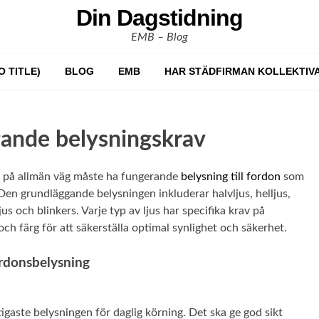
Din Dagstidning
EMB – Blog
O TITLE)
BLOG
EMB
HAR STÄDFIRMAN KOLLEKTIV
ande belysningskrav
s på allmän väg måste ha fungerande
belysning till fordon
som
Den grundläggande belysningen inkluderar halvljus, helljus,
us och blinkers. Varje typ av ljus har specifika krav på
 och färg för att säkerställa optimal synlighet och säkerhet.
ordonsbelysning
tigaste belysningen för daglig körning. Det ska ge god sikt