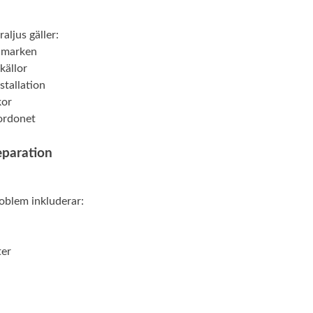
aljus gäller:
 marken
källor
stallation
kor
fordonet
eparation
oblem inkluderar:
ter