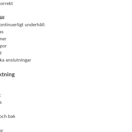
korrekt
ll
ontinuerligt underhåll:
as
oner
mpor
d
ska anslutningar
ktning
:
s
 och bak
or