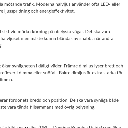
da mötande trafik. Moderna halvljus använder ofta LED- eller
e ljusspridning och energieffektivitet.
l sikt vid mörkerkörning på obelysta vägar. Det ska vara
n halvljuset men måste kunna bländas av snabbt när andra
g.
ökar synligheten i dåligt väder. Främre dimljus lyser brett och
reflexer i dimma eller snöfall. Bakre dimljus är extra starka för
 dimma.
erar fordonets bredd och position. De ska vara synliga både
te vara tända tillsammans med övrig belysning.
särskilda
varselljus
(DRL – Daytime Running Lights) som ökar