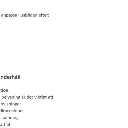
npassa ljusbilden efter:
underhåll
ation
 belysning är det viktigt att:
 anvisningar
ldimensioner
t spänning
täthet