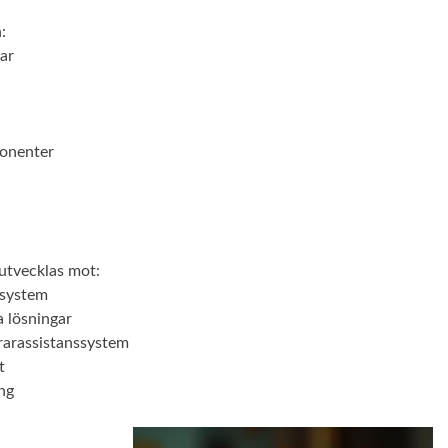
:
ar
onenter
utvecklas mot:
 system
a lösningar
rarassistanssystem
t
ng