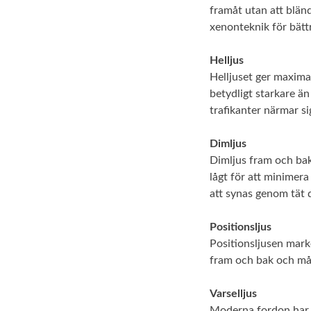
framåt utan att blän
xenonteknik för bättr
Helljus
Helljuset ger maxima
betydligt starkare ä
trafikanter närmar si
Dimljus
Dimljus fram och bak 
lågt för att minimera 
att synas genom tät
Positionsljus
Positionsljusen mark
fram och bak och mås
Varselljus
Moderna fordon har 