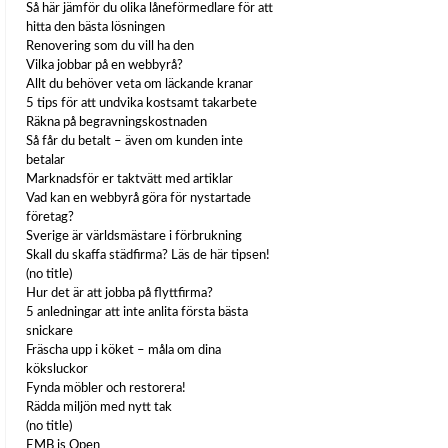
Så här jämför du olika låneförmedlare för att
hitta den bästa lösningen
Renovering som du vill ha den
Vilka jobbar på en webbyrå?
Allt du behöver veta om läckande kranar
5 tips för att undvika kostsamt takarbete
Räkna på begravningskostnaden
Så får du betalt – även om kunden inte
betalar
Marknadsför er taktvätt med artiklar
Vad kan en webbyrå göra för nystartade
företag?
Sverige är världsmästare i förbrukning
Skall du skaffa städfirma? Läs de här tipsen!
(no title)
Hur det är att jobba på flyttfirma?
5 anledningar att inte anlita första bästa
snickare
Fräscha upp i köket – måla om dina
köksluckor
Fynda möbler och restorera!
Rädda miljön med nytt tak
(no title)
EMB is Open