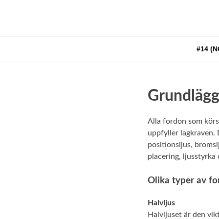
Skip
to
content
#14 (N
Grundlägg
Alla fordon som kör
uppfyller lagkraven. 
positionsljus, bromslj
placering, ljusstyrka
Olika typer av f
Halvljus
Halvljuset är den vik