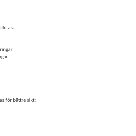
lleras:
ringar
ngar
s för bättre sikt: